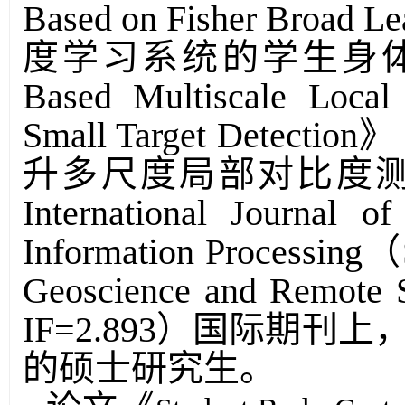
Based on Fisher Broad Le
度学习系统的学生身
Based Multiscale Local 
Small Target Detection
》
升多尺度局部对比度
International Journal of
Information Processing
（
Geoscience and Remote S
IF=2.893
）
国际期刊上
的硕士研究生。