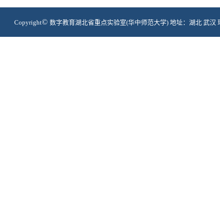
©
Copyright
数字教育湖北省重点实验室(华中师范大学) 地址：湖北 武汉 珞喻路